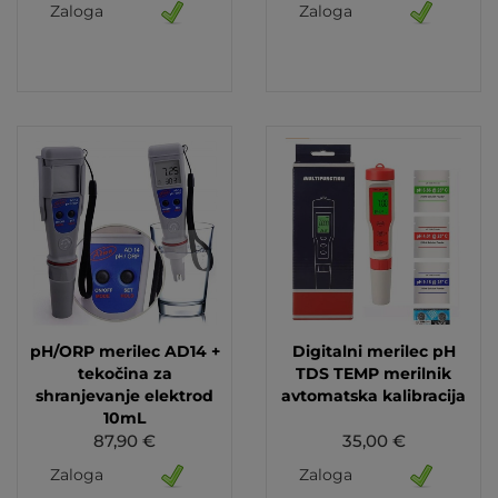
Zaloga
Zaloga
pH/ORP merilec AD14 +
Digitalni merilec pH
tekočina za
TDS TEMP merilnik
shranjevanje elektrod
avtomatska kalibracija
10mL
87,90 €
35,00 €
Zaloga
Zaloga