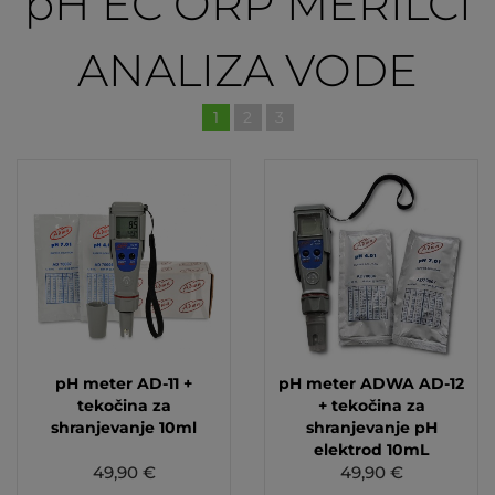
pH EC ORP MERILCI
ANALIZA VODE
1
2
3
pH meter AD-11 +
pH meter ADWA AD-12
tekočina za
+ tekočina za
shranjevanje 10ml
shranjevanje pH
elektrod 10mL
49,90 €
49,90 €