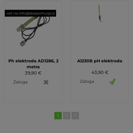
več na info@ekopomurje.si
Ph elektroda AD1286, 2
A1230B pH elektroda
metra
43,90 €
39,90 €
Zaloga
Zaloga
1
2
3