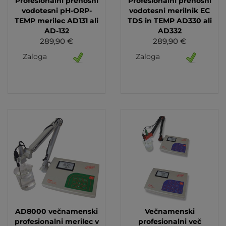
Profesionalni prenosni
Profesionalni prenosni
vodotesni pH-ORP-
vodotesni merilnik EC
TEMP merilec AD131 ali
TDS in TEMP AD330 ali
AD-132
AD332
289,90 €
289,90 €
Zaloga
Zaloga
AD8000 večnamenski
Večnamenski
profesionalni merilec v
profesionalni več