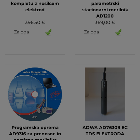
kompletu z nosilcem
parametrski
elektrod
stacionarni merilnik
AD1200
396,50 €
369,00 €
Zaloga
Zaloga
Programska oprema
ADWA AD76309 EC
AD9316 za prenosne in
TDS ELEKTRODA
namizne merilnike