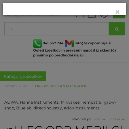
041 567 794
info@ekopomurje.si
Ogled izdelkov in prevzem naročil iz skladišča
prosimo po predhodni najavi.
Kategorije izdelkov
Domov
pH EC ORP MERILCI ANALIZA VODE
ADWA, Hanna Instruments, Milwakee, hempatia, grow-
shop, Bluelab, directindustry, adwainstruments
Razvrsti po:
ceni
nazivu