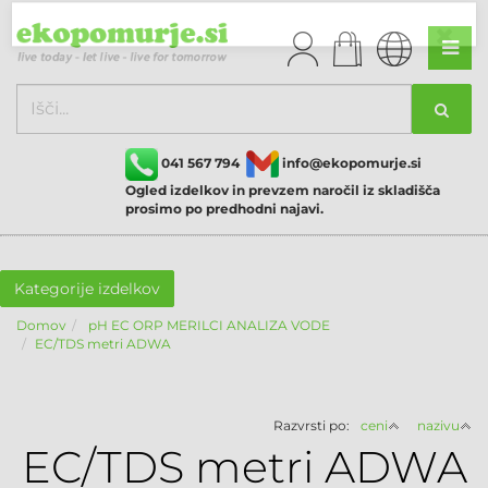
041 567 794
info@ekopomurje.si
Ogled izdelkov in prevzem naročil iz skladišča
prosimo po predhodni najavi.
Kategorije izdelkov
Domov
pH EC ORP MERILCI ANALIZA VODE
EC/TDS metri ADWA
Razvrsti po:
ceni
nazivu
EC/TDS metri ADWA