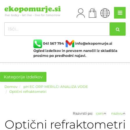
041 567 794
info@ekopomurje.si
Ogled izdelkov in prevzem naročil iz skladišča
prosimo po predhodni najavi.
Kategorije izdelkov
Domov
pH EC ORP MERILCI ANALIZA VODE
Optični refraktometri
Razvrsti po:
ceni
nazivu
Optični refraktometri