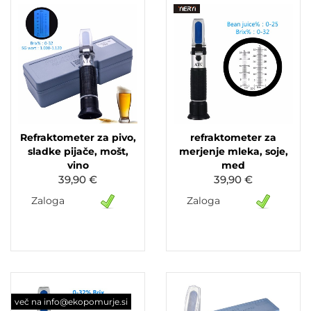
Refraktometer za pivo,
refraktometer za
sladke pijače, mošt,
merjenje mleka, soje,
vino
med
39,90 €
39,90 €
Zaloga
Zaloga
več na info@ekopomurje.si