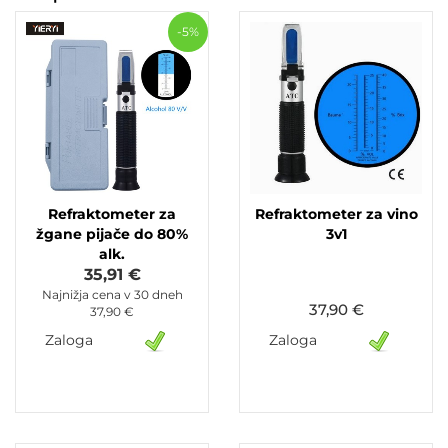
-5%
Refraktometer za
Refraktometer za vino
žgane pijače do 80%
3v1
alk.
35,91 €
Najnižja cena v 30 dneh
37,90 €
37,90 €
Zaloga
Zaloga