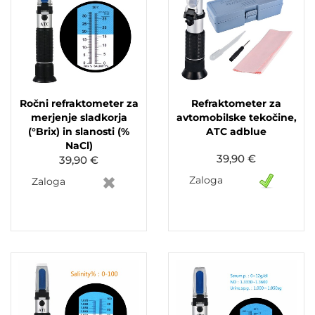
Ročni refraktometer za
Refraktometer za
merjenje sladkorja
avtomobilske tekočine,
(°Brix) in slanosti (%
ATC adblue
NaCl)
39,90 €
39,90 €
Zaloga
Zaloga