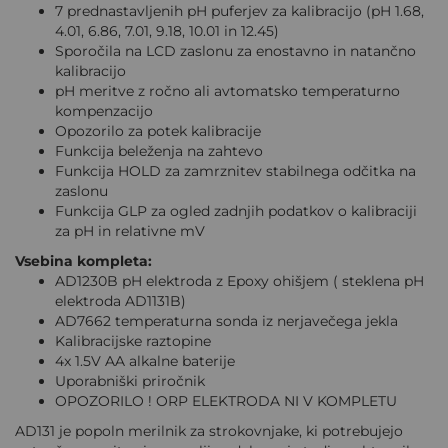
7 prednastavljenih pH puferjev za kalibracijo (pH 1.68,
4.01, 6.86, 7.01, 9.18, 10.01 in 12.45)
Sporočila na LCD zaslonu za enostavno in natančno
kalibracijo
pH meritve z ročno ali avtomatsko temperaturno
kompenzacijo
Opozorilo za potek kalibracije
Funkcija beleženja na zahtevo
Funkcija HOLD za zamrznitev stabilnega odčitka na
zaslonu
Funkcija GLP za ogled zadnjih podatkov o kalibraciji
za pH in relativne mV
Vsebina kompleta:
AD1230B pH elektroda z Epoxy ohišjem ( steklena pH
elektroda AD1131B)
AD7662 temperaturna sonda iz nerjavečega jekla
Kalibracijske raztopine
4x 1.5V AA alkalne baterije
Uporabniški priročnik
OPOZORILO ! ORP ELEKTRODA NI V KOMPLETU
AD131 je popoln merilnik za strokovnjake, ki potrebujejo