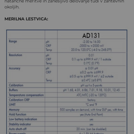
natančne meritve in zanesljivo delovanje tudi v zahtevnih
okoljih.
MERILNA LESTVICA: