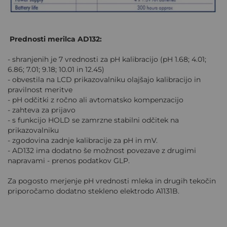
Prednosti merilca AD132:
- shranjenih je 7 vrednosti za pH kalibracijo (pH 1.68; 4.01;
6.86; 7.01; 9.18; 10.01 in 12.45)
- obvestila na LCD prikazovalniku olajšajo kalibracijo in
pravilnost meritve
- pH odčitki z ročno ali avtomatsko kompenzacijo
- zahteva za prijavo
- s funkcijo HOLD se zamrzne stabilni odčitek na
prikazovalniku
- zgodovina zadnje kalibracije za pH in mV.
- AD132 ima dodatno še možnost povezave z drugimi
napravami - prenos podatkov GLP.
Za pogosto merjenje pH vrednosti mleka in drugih tekočin
priporočamo dodatno stekleno elektrodo A1131B.