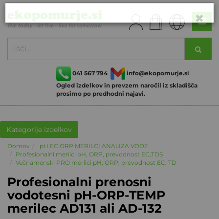
041 567 794
info@ekopomurje.si
Ogled izdelkov in prevzem naročil iz skladišča
prosimo po predhodni najavi.
Kategorije izdelkov
Domov
pH EC ORP MERILCI ANALIZA VODE
Profesionalni merilci pH, ORP, prevodnost EC,TDS
Večnamenski PRO merilci pH, ORP, prevodnost EC, TD
Profesionalni prenosni
vodotesni pH-ORP-TEMP
merilec AD131 ali AD-132