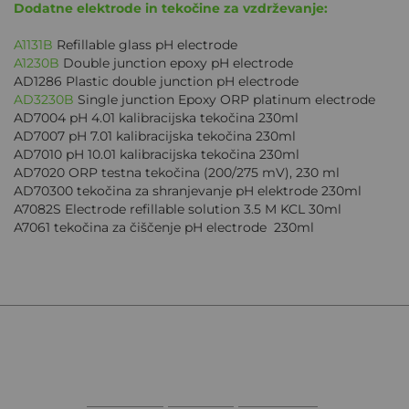
Dodatne elektrode in tekočine za vzdrževanje:
A1131B
Refillable glass pH electrode
A1230B
Double junction epoxy pH electrode
AD1286 Plastic double junction pH electrode
AD3230B
Single junction Epoxy ORP platinum electrode
AD7004 pH 4.01 kalibracijska tekočina 230ml
AD7007 pH 7.01 kalibracijska tekočina 230ml
AD7010 pH 10.01 kalibracijska tekočina 230ml
AD7020 ORP testna tekočina (200/275 mV), 230 ml
AD70300 tekočina za shranjevanje pH elektrode 230ml
A7082S Electrode refillable solution 3.5 M KCL 30ml
A7061 tekočina za čiščenje pH electrode 230ml