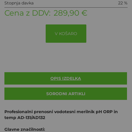
Stopnja davka
22 %
Cena z DDV:
289,90 €
V KOŠARO
OPIS IZDELKA
SORODNI ARTIKLI
Profesionalni prenosni vodotesni merilnik pH ORP in
temp AD-131/AD132
Glavne značilnosti: