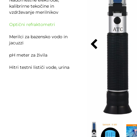
Nadomestne elektrode,
kalibrirne tekočine in
vzdrževanje merilnikov
Optični refraktometri
Merilci za bazensko vodo in
jacuzzi
pH meter za živila
Hitri testni lističi vode, urina