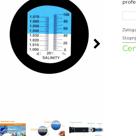
profe
Zalog
Stopn
Cen