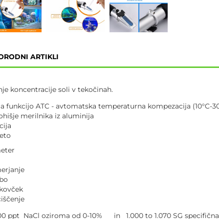
ORODNI ARTIKLI
e koncentracije soli v tekočinah.
a funkcijo ATC - avtomatska temperaturna kompezacija (10°C-3
hišje merilnika iz aluminija
cija
leto
meter
merjanje
abo
 kovček
iščenje
00 ppt NaCl oziroma od 0-10% in 1.000 to 1.070 SG specifičn