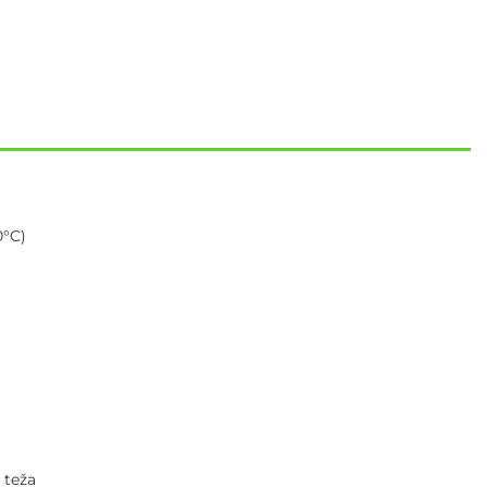
0°C)
a teža