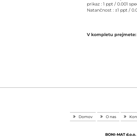
prikaz : 1 ppt / 0.001 sp
Natančnost : ±1 ppt / 0.
V kompletu prejmete:
Domov
O nas
Kon
BONI-MAT d.o.o.