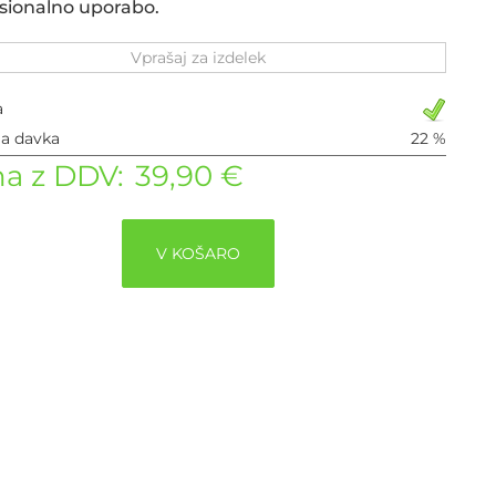
sionalno uporabo.
Vprašaj za izdelek
a
ja davka
22 %
a z DDV:
39,90 €
V KOŠARO