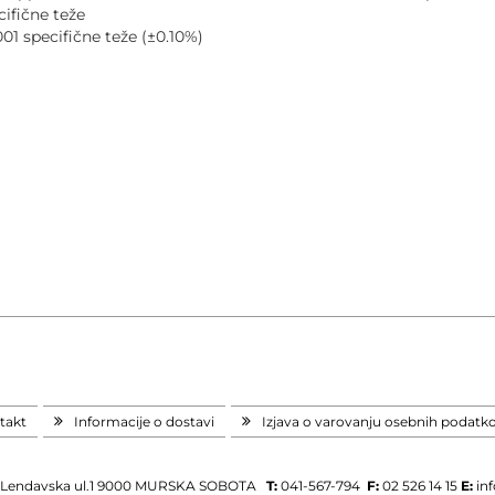
ecifične teže
001 specifične teže (±0.10%)
takt
Informacije o dostavi
Izjava o varovanju osebnih podatk
Lendavska ul.1
9000 MURSKA SOBOTA
T:
041-567-794
F:
02 526 14 15
E:
in