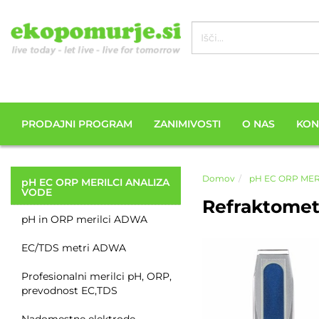
PRODAJNI PROGRAM
ZANIMIVOSTI
O NAS
KON
Domov
pH EC ORP MER
pH EC ORP MERILCI ANALIZA
VODE
Refraktomete
pH in ORP merilci ADWA
EC/TDS metri ADWA
Profesionalni merilci pH, ORP,
prevodnost EC,TDS