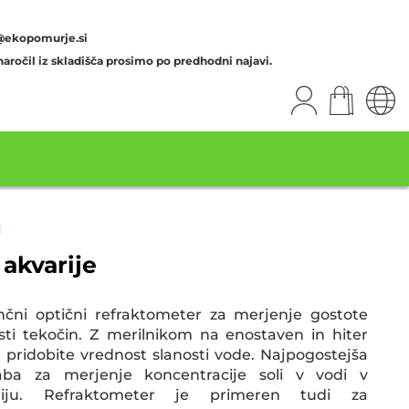
@ekopomurje.si
aročil iz skladišča prosimo po predhodni najavi.
I
 akvarije
nčni optični refraktometer za merjenje gostote
sti tekočin. Z merilnikom na enostaven in hiter
 pridobite vrednost slanosti vode. Najpogostejša
aba za merjenje koncentracije soli v vodi v
riju. Refraktometer je primeren tudi za