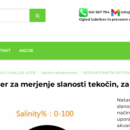
041 567 794
info
Ogled izdelkov in prevzem n
TAKT
AKCIJE
ILCI ANALIZA VODE
Optični refraktometri
REFRAKTOMETRI OPTIČN
r za merjenje slanosti tekočin, za
Nata
slano
način
upor
akva