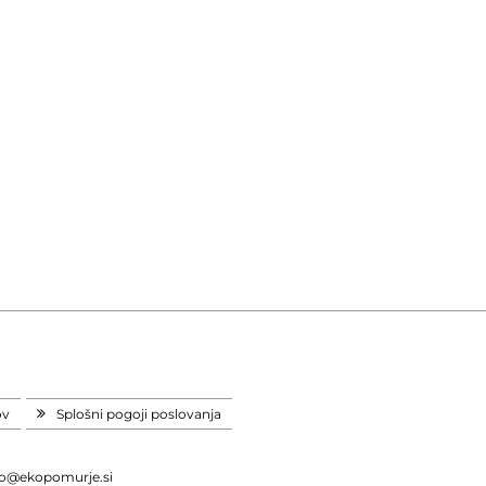
ov
Splošni pogoji poslovanja
fo@ekopomurje.si