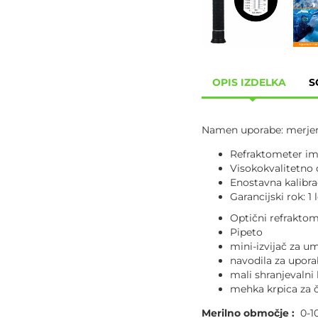
OPIS IZDELKA
S
Namen uporabe: merjenj
Refraktometer im
Visokokvalitetno o
Enostavna kalibra
Garancijski rok: 1 
Optični refrakto
Pipeto
mini-izvijač za u
navodila za upor
mali shranjevalni
mehka krpica za č
Merilno območje :
0-1