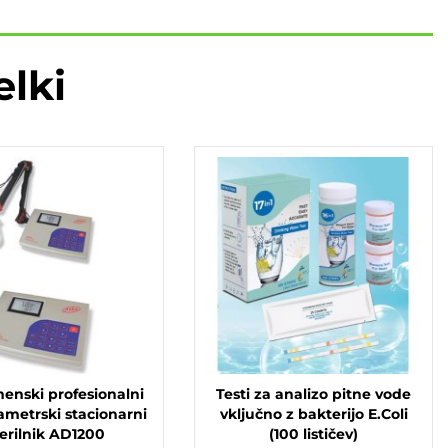
elki
enski profesionalni
Testi za analizo pitne vode
ametrski stacionarni
vključno z bakterijo E.Coli
erilnik AD1200
(100 lističev)