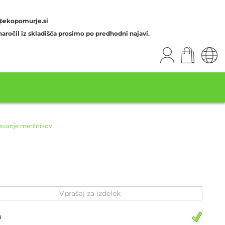
@ekopomurje.si
aročil iz skladišča prosimo po predhodni najavi.
evanje merilnikov
Vprašaj za izdelek
a