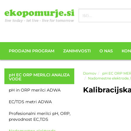
PRODAJNI PROGRAM
ZANIMIVOSTI
O NAS
KON
Domov
pH EC ORP MER
pH EC ORP MERILCI ANALIZA
Nadomestne elektrode, ka
VODE
Kalibracijsk
pH in ORP merilci ADWA
EC/TDS metri ADWA
Profesionalni merilci pH, ORP,
prevodnost EC,TDS