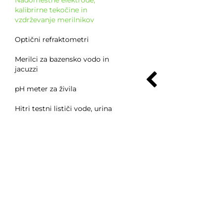
Nadomestne elektrode,
kalibrirne tekočine in
vzdrževanje merilnikov
Optični refraktometri
Merilci za bazensko vodo in
jacuzzi
pH meter za živila
Hitri testni lističi vode, urina