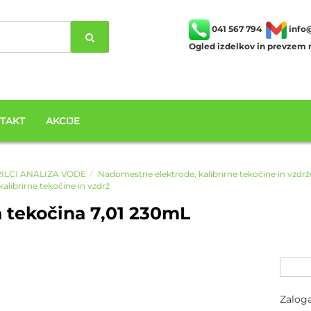
041 567 794
info
Ogled izdelkov in prevzem n
TAKT
AKCIJE
ILCI ANALIZA VODE
Nadomestne elektrode, kalibrirne tekočine in vzdrž
librirne tekočine in vzdrž
a tekočina 7,01 230mL
Zalog