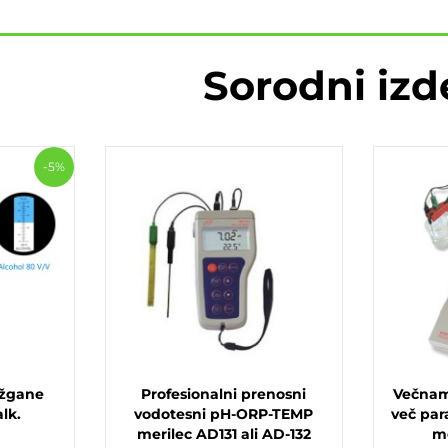
Sorodni izd
-5%
 žgane
Profesionalni prenosni
Večnam
lk.
vodotesni pH-ORP-TEMP
več par
merilec AD131 ali AD-132
m