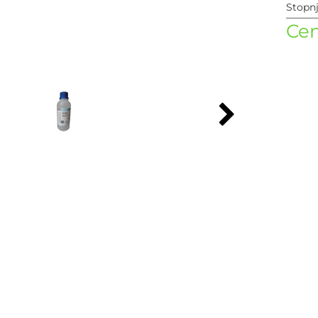
Stopn
Cen