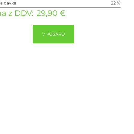
ja davka
22 %
a z DDV:
29,90 €
V KOŠARO