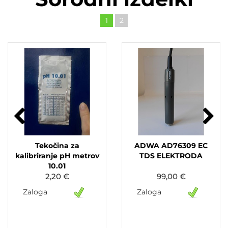
1
2
Tekočina za
ADWA AD76309 EC
kalibriranje pH metrov
TDS ELEKTRODA
10.01
2,20 €
99,00 €
Zaloga
Zaloga