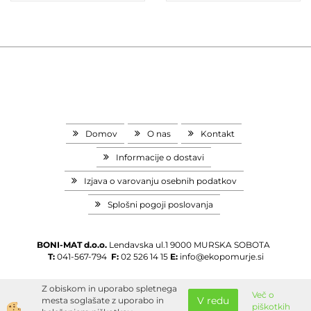
Domov
O nas
Kontakt
Informacije o dostavi
Izjava o varovanju osebnih podatkov
Splošni pogoji poslovanja
BONI-MAT d.o.o.
Lendavska ul.1
9000 MURSKA SOBOTA
T:
041-567-794
F:
02 526 14 15
E:
info@ekopomurje.si
Z obiskom in uporabo spletnega
Več o
V redu
mesta soglašate z uporabo in
piškotkih
Izdelava spletne trgovine