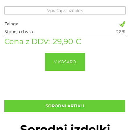
Vprašaj za izdelek
Zaloga
Stopnja davka
22 %
Cena z DDV:
29,90 €
V KOŠARO
SORODNI ARTIKLI
Sorodni izdelki