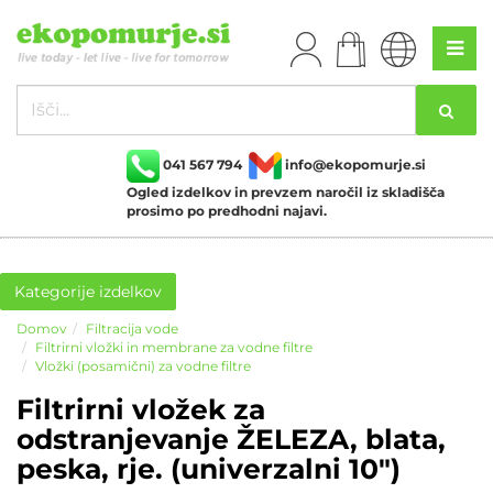
041 567 794
info@ekopomurje.si
Ogled izdelkov in prevzem naročil iz skladišča
prosimo po predhodni najavi.
Kategorije izdelkov
Domov
Filtracija vode
Filtrirni vložki in membrane za vodne filtre
Vložki (posamični) za vodne filtre
Filtrirni vložek za
odstranjevanje ŽELEZA, blata,
peska, rje. (univerzalni 10")