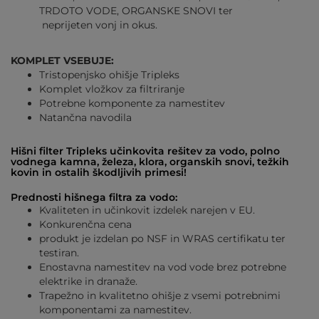
TRDOTO VODE, ORGANSKE SNOVI ter
neprijeten vonj in okus.
KOMPLET VSEBUJE:
Tristopenjsko ohišje Tripleks
Komplet vložkov za filtriranje
Potrebne komponente za namestitev
Natančna navodila
Hišni filter Tripleks učinkovita rešitev za vodo, polno
vodnega kamna, železa, klora, organskih snovi, težkih
kovin in ostalih škodljivih primesi!
Prednosti hišnega filtra za vodo:
Kvaliteten in učinkovit izdelek narejen v EU.
Konkurenčna cena
produkt je izdelan po NSF in WRAS certifikatu ter
testiran.
Enostavna namestitev na vod vode brez potrebne
elektrike in dranaže.
Trapežno in kvalitetno ohišje z vsemi potrebnimi
komponentami za namestitev.