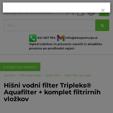
041 567 794
info@ekopomurje.si
Ogled izdelkov in prevzem naročil iz skladišča
prosimo po predhodni najavi.
Kategorije izdelkov
Domov
Filtracija vode
Vodni filtri
Hišni filtri za vodo
Hišni vodni filter Tripleks®
Aquafilter + komplet filtrirnih
vložkov