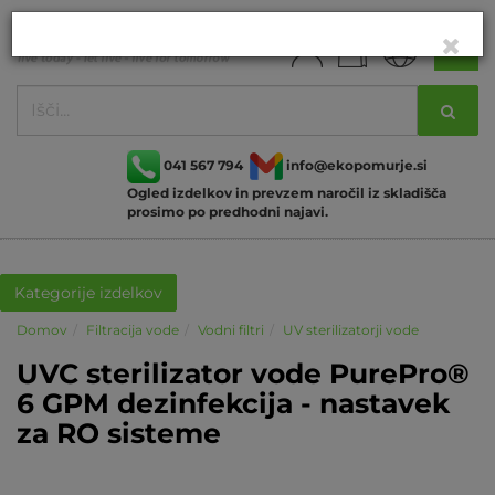
041 567 794
info@ekopomurje.si
Ogled izdelkov in prevzem naročil iz skladišča
prosimo po predhodni najavi.
Kategorije izdelkov
Domov
Filtracija vode
Vodni filtri
UV sterilizatorji vode
UVC sterilizator vode PurePro®
6 GPM dezinfekcija - nastavek
za RO sisteme