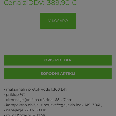
Cena z DDV:
389,90 €
V KOŠARO
OPIS IZDELKA
SORODNI ARTIKLI
• maksimalni pretok vode 1.360 L/h,
• priklop ½",
• dimenzije (dolžina x širina) 68 x 7 cm,
• kompaktno ohišje iz nerjavečega jekla inox AISI 304L,
• napajanje 220 V 50 Hz,
• moč UV-žarnice 32 W,