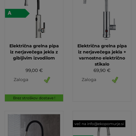
Električna grelna pipa
Električna grelna pipa
iz nerjavečega jekla z
iz nerjavečega jekla +
gibljivim izvodilom
varnostno električno
stikalo
99,00 €
69,90 €
Zaloga
Zaloga
Brez stroškov dostave !
več na info@ekopomurje.si