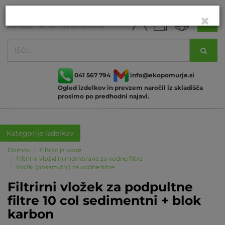
041 567 794
info@ekopomurje.si
Ogled izdelkov in prevzem naročil iz skladišča
prosimo po predhodni najavi.
Kategorije izdelkov
Domov
Filtracija vode
Filtrirni vložki in membrane za vodne filtre
Vložki (posamični) za vodne filtre
Filtrirni vložek za podpultne
filtre 10 col sedimentni + blok
karbon