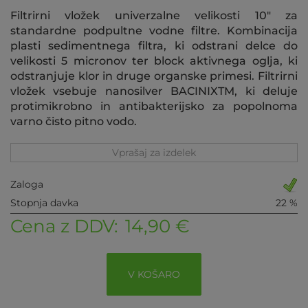
Filtrirni vložek univerzalne velikosti 10" za
standardne podpultne vodne filtre. Kombinacija
plasti sedimentnega filtra, ki odstrani delce do
velikosti 5 micronov ter block aktivnega oglja, ki
odstranjuje klor in druge organske primesi. Filtrirni
vložek vsebuje nanosilver BACINIXTM, ki deluje
protimikrobno in antibakterijsko za popolnoma
varno čisto pitno vodo.
Vprašaj za izdelek
Zaloga
Stopnja davka
22 %
Cena z DDV:
14,90 €
V KOŠARO