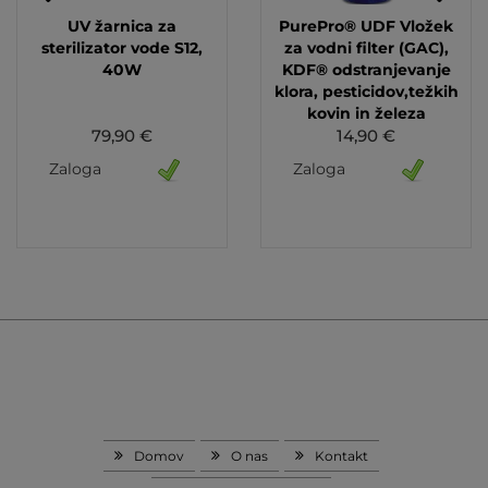
UV žarnica za
PurePro® UDF Vložek
sterilizator vode S12,
za vodni filter (GAC),
40W
KDF® odstranjevanje
klora, pesticidov,težkih
kovin in železa
79,90 €
14,90 €
Zaloga
Zaloga
Domov
O nas
Kontakt