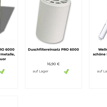
PRO 6000
Duschfiltereinsatz PRO 6000
Well
metalle,
schöne 
luor
16,90 €
auf Lager
auf L