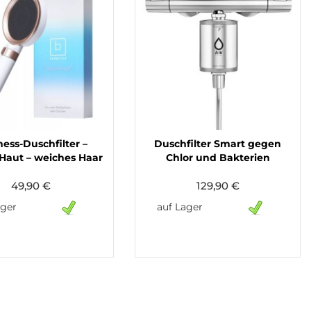
ness-Duschfilter –
Duschfilter Smart gegen
Haut – weiches Haar
Chlor und Bakterien
49,90 €
129,90 €
ager
auf Lager