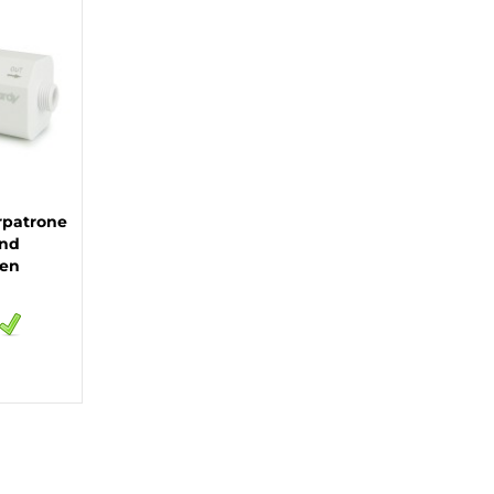
rpatrone
und
ien