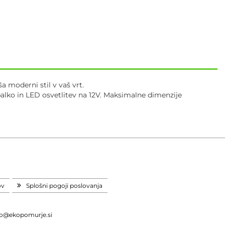
a moderni stil v vaš vrt.
palko in LED osvetlitev na 12V. Maksimalne dimenzije
ov
Splošni pogoji poslovanja
fo@ekopomurje.si