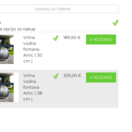
Vprašaj za izdelek
a
te opcijo za nakup
Vrtna
189,90 €
V KOŠARO
vodna
fontana
Artic ( 30
cm )
Vrtna
305,00 €
V KOŠARO
vodna
fontana
Artic ( 38
cm )