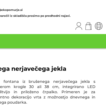
@ekopomurje.si
aročil iz skladišča prosimo po predhodni najavi.
nega nerjavečega jekla
a fontana iz brušenega nerjavečega jekla s
erom krogle 30 ali 38 cm, integrirano LED
tlitvijo in priloženo črpalko. Primeren je za
antno dekoracijo vrta z možnostjo dnevnega in
ega poudarka.