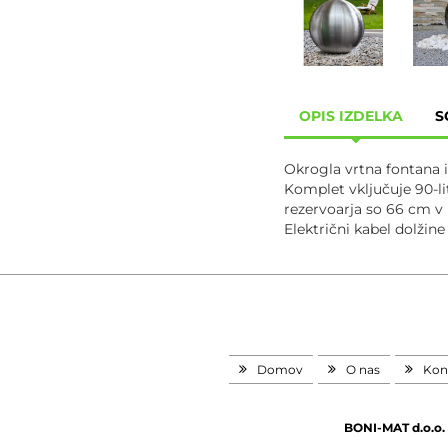
OPIS IZDELKA
S
Okrogla vrtna fontana i
Komplet vključuje 90-li
rezervoarja so 66 cm v 
Električni kabel dolžine
Domov
O nas
Kon
BONI-MAT d.o.o.