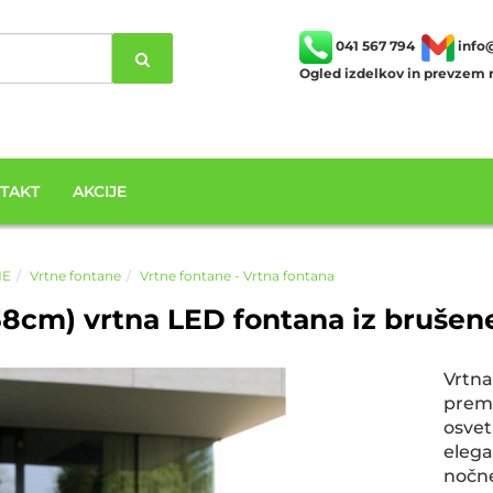
041 567 794
info
Ogled izdelkov in prevzem n
TAKT
AKCIJE
NE
Vrtne fontane
Vrtne fontane - Vrtna fontana
 38cm) vrtna LED fontana iz bruše
Vrtn
prem
osve
eleg
nočn