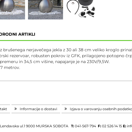
ORODNI ARTIKLI
z brušenega nerjavečega jekla z 30 ali 38 cm veliko kroglo prinaš
trski rezervoar, robusten pokrov iz GFK, prilagojeno potopno čr
premeru in 34,5 cm višine, napajanje je na 230V/9,5W.
 7 metrov.
takt
Informacije o dostavi
Izjava o varovanju osebnih podatk
Lendavska ul.1
9000 MURSKA SOBOTA
T:
041-567-794
F:
02 526 14 15
E:
in