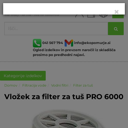
041 567 794
info@ekopomurje.si
Ogled izdelkov in prevzem naročil iz skladišča
prosimo po predhodni najavi.
Kategorije izdelkov
Domov
Filtracija vode
Vodni filtri
Filter za tuš
Vložek za filter za tuš PRO 6000