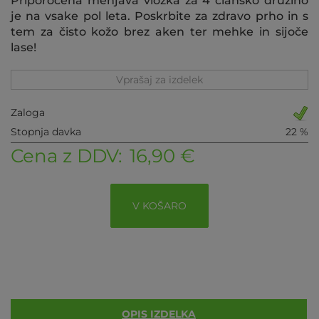
Priporočena menjava vložka za 4 člansko družino
je na vsake pol leta. Poskrbite za zdravo prho in s
tem za čisto kožo brez aken ter mehke in sijoče
lase!
Vprašaj za izdelek
Zaloga
Stopnja davka
22 %
Cena z DDV:
16,90 €
V KOŠARO
OPIS IZDELKA