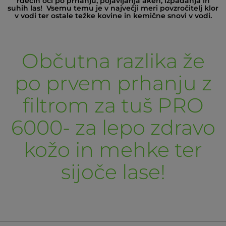
rdečih oči po prhanju, pojavljanja aken, izpadanja in
suhih las! Vsemu temu je v največji meri povzročitelj klor
v vodi ter ostale težke kovine in kemične snovi v vodi.
Občutna razlika že
po prvem prhanju z
filtrom za tuš PRO
6000- za lepo zdravo
kožo in mehke ter
sijoče lase!