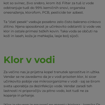
kot so svinec, živo srebro, krom itd. Filter za tuš iz vode
odstranjuje tudi do 99% kemičnih snovi, organska
onesnaženja, klorofom, PCB, pesticide ter azbest.
Ta "zlati pesek" vsebuje posebno zelo čisto bakreno-cinkovo
zlitino. Njena sposobnost je učinkovito odstaniti iz vode ves
klor in ostale primesi težkih kovin. Taka voda se občuti na
koži in laseh, koža je mehkejša, lasje bolj sijoči.
Klor v vodi
Za večino nas je prijetna kopel trenutek sprostitve in užtka.
Vendar se ne zavedamo da je v vodi prisoten klor, ki sicer
učinkovito pobije vse mikroorganizme v vodi - saj se širom
sveta uporablja za dezinfekcijo vode. Vendar zaradi teh
lastnosti ni priporočljiv za pitno vodo, kot tudi ne za
kopanje in prhanje.
"Klor je strupen in nevaren" po mnenju biologa - kemika Dr.