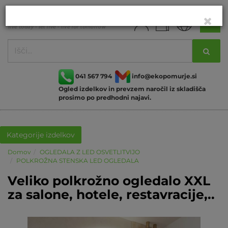
041 567 794
info@ekopomurje.si
Ogled izdelkov in prevzem naročil iz skladišča
prosimo po predhodni najavi.
Kategorije izdelkov
Domov
OGLEDALA Z LED OSVETLITVIJO
POLKROŽNA STENSKA LED OGLEDALA
Veliko polkrožno ogledalo XXL
za salone, hotele, restavracije,..