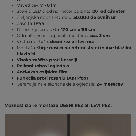
Osvetlitev:
7 - 8 lm
Število LED diod na meter dolžine:
120 ledic/meter
Življenjska doba LED diod:
50.000 delovnih ur
Zaščita:
IP44
Dimenzije produkta:
170 cm x 119 cm
Odmaknjenost ogledala od stene:
cca. 3 cm
Vrsta montaže:
desni rez ali levi rez
Montaža:
štirje nosilci na hrbtni strani in dve blažilni
blazinici
Visoka zaščita proti koroziji
Polirani robovi ogledala
Anti-eksplozijskim film
Funkcija proti rosenju (Anti-fog)
Garancija na električne dele ogledala:
24 mesecev
Možnost izbire montaže DESNI REZ ali LEVI REZ :