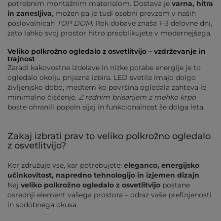
potrebnim montažnim materialom. Dostava je
varna, hitra
in zanesljiva
, možen pa je tudi osebni prevzem v naših
poslovalnicah
TOP DOM
. Rok dobave znaša 1–3 delovne dni,
zato lahko svoj prostor hitro preoblikujete v modernejšega.
Veliko polkrožno ogledalo z osvetlitvijo – vzdrževanje in
trajnost
Zaradi kakovostne izdelave in nizke porabe energije je to
ogledalo okolju prijazna izbira. LED svetila imajo dolgo
življenjsko dobo, medtem ko površina ogledala zahteva le
minimalno čiščenje.
Z rednim brisanjem z mehko krpo
boste ohranili popoln sijaj in funkcionalnost še dolga leta.
Zakaj izbrati prav to veliko polkrožno ogledalo
z osvetlitvijo?
Ker združuje vse, kar potrebujete:
eleganco, energijsko
učinkovitost, napredno tehnologijo in izjemen dizajn
.
Naj
veliko polkrožno ogledalo z osvetlitvijo
postane
osrednji element vašega prostora – odraz vaše prefinjenosti
in sodobnega okusa.