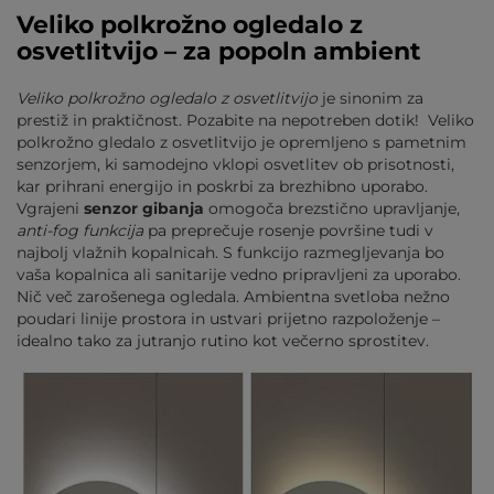
Veliko polkrožno ogledalo z
osvetlitvijo – za popoln ambient
Veliko polkrožno ogledalo z osvetlitvijo
je sinonim za
prestiž in praktičnost. Pozabite na nepotreben dotik! Veliko
polkrožno gledalo z osvetlitvijo je opremljeno s pametnim
senzorjem, ki samodejno vklopi osvetlitev ob prisotnosti,
kar prihrani energijo in poskrbi za brezhibno uporabo.
Vgrajeni
senzor gibanja
omogoča brezstično upravljanje,
anti-fog funkcija
pa preprečuje rosenje površine tudi v
najbolj vlažnih kopalnicah. S funkcijo razmegljevanja bo
vaša kopalnica ali sanitarije vedno pripravljeni za uporabo.
Nič več zarošenega ogledala. Ambientna svetloba nežno
poudari linije prostora in ustvari prijetno razpoloženje –
idealno tako za jutranjo rutino kot večerno sprostitev.