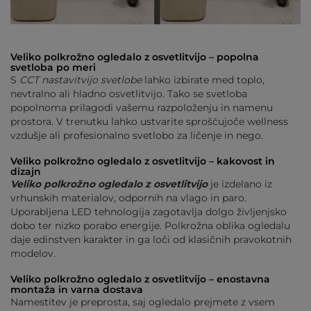
Veliko polkrožno ogledalo z osvetlitvijo – popolna
svetloba po meri
S
CCT nastavitvijo svetlobe
lahko izbirate med toplo,
nevtralno ali hladno osvetlitvijo. Tako se svetloba
popolnoma prilagodi vašemu razpoloženju in namenu
prostora. V trenutku lahko ustvarite sproščujoče wellness
vzdušje ali profesionalno svetlobo za ličenje in nego.
Veliko polkrožno ogledalo z osvetlitvijo – kakovost in
dizajn
Veliko polkrožno ogledalo z osvetlitvijo
je izdelano iz
vrhunskih materialov, odpornih na vlago in paro.
Uporabljena LED tehnologija zagotavlja dolgo življenjsko
dobo ter nizko porabo energije. Polkrožna oblika ogledalu
daje edinstven karakter in ga loči od klasičnih pravokotnih
modelov.
Veliko polkrožno ogledalo z osvetlitvijo – enostavna
montaža in varna dostava
Namestitev je preprosta, saj ogledalo prejmete z vsem