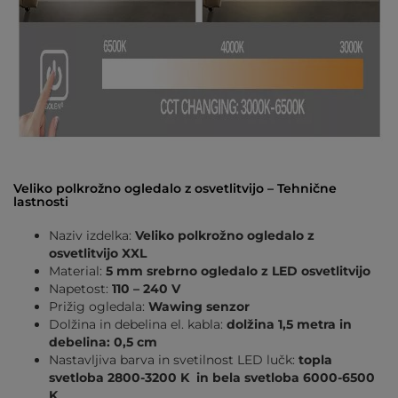
Veliko polkrožno ogledalo z osvetlitvijo – Tehnične
lastnosti
Naziv izdelka:
Veliko polkrožno ogledalo z
osvetlitvijo XXL
Material:
5 mm srebrno ogledalo z LED osvetlitvijo
Napetost:
110 – 240 V
Prižig ogledala:
Wawing senzor
Dolžina in debelina el. kabla:
dolžina 1,5 metra in
debelina: 0,5 cm
Nastavljiva barva in svetilnost LED lučk:
topla
svetloba 2800-3200 K in bela svetloba 6000-6500
K