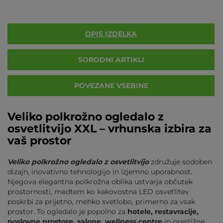
OPIS IZDELKA
SORODNI ARTIKLI
POVEZANE VSEBINE
Veliko polkrožno ogledalo z
osvetlitvijo XXL – vrhunska izbira za
vaš prostor
Veliko polkrožno ogledalo z osvetlitvijo
združuje sodoben
dizajn, inovativno tehnologijo in izjemno uporabnost.
Njegova elegantna polkrožna oblika ustvarja občutek
prostornosti, medtem ko kakovostna LED osvetlitev
poskrbi za prijetno, mehko svetlobo, primerno za vsak
prostor. To ogledalo je popolno za
hotele, restavracije,
poslovne prostore, salone, wellness centre
in prestižne