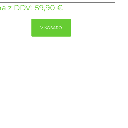
a z DDV:
59,90 €
V KOŠARO