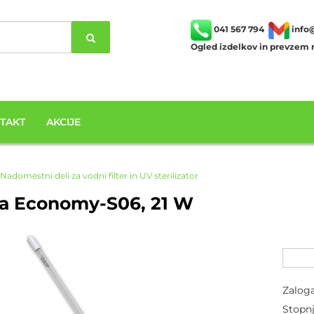
041 567 794
info
Ogled izdelkov in prevzem n
TAKT
AKCIJE
Nadomestni deli za vodni filter in UV sterilizator
za Economy-S06, 21 W
Zalog
Stopn