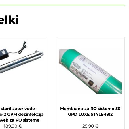
elki
sterilizator vode
Membrana za RO sisteme 50
® 2 GPM dezinfekcija
GPD LUXE STYLE-1812
avek za RO sisteme
189,90 €
25,90 €