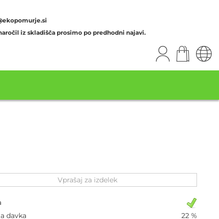
@ekopomurje.si
aročil iz skladišča prosimo po predhodni najavi.
Vprašaj za izdelek
a
ja davka
22 %