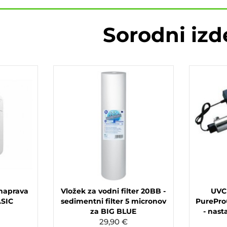
Sorodni izd
naprava
Vložek za vodni filter 20BB -
UVC 
ASIC
sedimentni filter 5 micronov
PurePro
za BIG BLUE
- nast
29,90 €