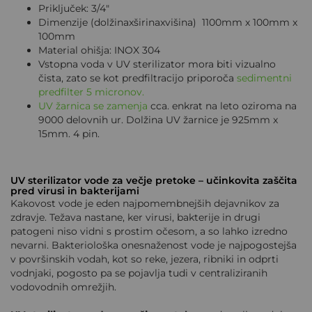
Priključek: 3/4"
Dimenzije (dolžinaxširinaxvišina) 1100mm x 100mm x
100mm
Material ohišja: INOX 304
Vstopna voda v UV sterilizator mora biti vizualno
čista, zato se kot predfiltracijo priporoča
sedimentni
predfilter 5 micronov.
UV žarnica se zamenja
cca. enkrat na leto oziroma na
9000 delovnih ur. Dolžina UV žarnice je 925mm x
15mm. 4 pin.
UV sterilizator vode za večje pretoke – učinkovita zaščita
pred virusi in bakterijami
Kakovost vode je eden najpomembnejših dejavnikov za
zdravje. Težava nastane, ker virusi, bakterije in drugi
patogeni niso vidni s prostim očesom, a so lahko izredno
nevarni. Bakteriološka onesnaženost vode je najpogostejša
v površinskih vodah, kot so reke, jezera, ribniki in odprti
vodnjaki, pogosto pa se pojavlja tudi v centraliziranih
vodovodnih omrežjih.