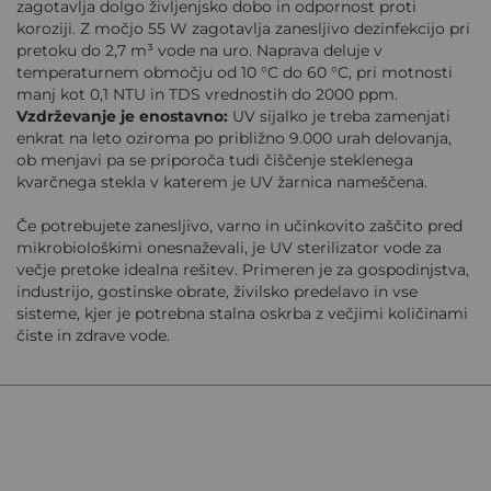
zagotavlja dolgo življenjsko dobo in odpornost proti
koroziji. Z močjo 55 W zagotavlja zanesljivo dezinfekcijo pri
pretoku do 2,7 m³ vode na uro. Naprava deluje v
temperaturnem območju od 10 °C do 60 °C, pri motnosti
manj kot 0,1 NTU in TDS vrednostih do 2000 ppm.
Vzdrževanje je enostavno:
UV sijalko je treba zamenjati
enkrat na leto oziroma po približno 9.000 urah delovanja,
ob menjavi pa se priporoča tudi čiščenje steklenega
kvarčnega stekla v katerem je UV žarnica nameščena.
Če potrebujete zanesljivo, varno in učinkovito zaščito pred
mikrobiološkimi onesnaževali, je UV sterilizator vode za
večje pretoke idealna rešitev. Primeren je za gospodinjstva,
industrijo, gostinske obrate, živilsko predelavo in vse
sisteme, kjer je potrebna stalna oskrba z večjimi količinami
čiste in zdrave vode.