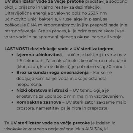
UV sterilizator vode za večje pretoke
predstavlja sodobno,
okolju prijazno in varno rešitev za dezinfekcijo.
Ultravijolična energija z valovno dolžino 253,7 nm
učinkovito uniči bakterije, viruse, alge in plesni, saj
poškoduje DNA mikroorganizmov in jim prepreči nadaljnje
razmnoževanje. Gre za proces, ki je primeren za skoraj vse
vrste vode in ne spremeni njenega okusa, barve ali vonja.
LASTNOSTI dezinfekcije vode z UV sterilizatorjem:
Izjemna učinkovitost
– uničenje bakterij in virusov v
1–5 sekundah. Za enak učinek s kemičnimi metodami
(klor, ozon, klorov dioksid) je potrebno vsaj 30 minut.
Brez sekundarnega onesnaženja
– ker se ne
dodajajo kemikalije, voda in okolje ostaneta
neoporečna.
Nizki obratovalni stroški
– UV tehnologija je
enostavna za uporabo, z minimalnim vzdrževanjem.
Kompaktna zasnova
– UV sterilizator zavzame malo
prostora, namestitev pa je hitra in preprosta.
Ta
UV sterilizator vode za večje pretoke
je izdelan iz
visokokakovostnega nerjavečega jekla AISI 304, ki