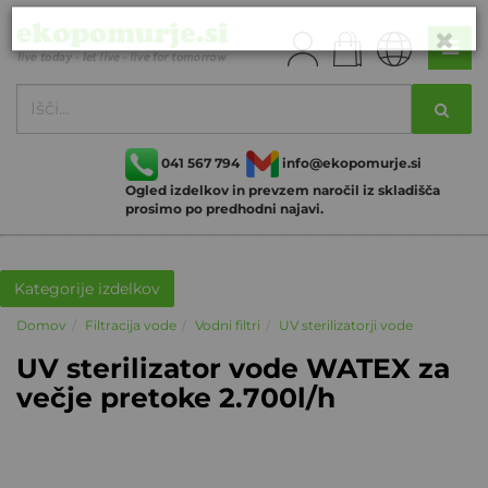
041 567 794
info@ekopomurje.si
Ogled izdelkov in prevzem naročil iz skladišča
prosimo po predhodni najavi.
Kategorije izdelkov
Domov
Filtracija vode
Vodni filtri
UV sterilizatorji vode
UV sterilizator vode WATEX za
večje pretoke 2.700l/h