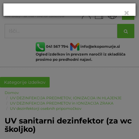
041 567 794
info@ekopomurje.si
Ogled izdelkov in prevzem naročil iz skladišča
prosimo po predhodni najavi.
Kategorije izdelkov
Domov
UV DEZINFEKCIJA PREDMETOV, IONIZACIJA IN HLAJENJE
UV DEZINFEKCIJA PREDMETOV in IONIZACIJA ZRAKA
UV dezinfektorji osebnih pripomočkov
UV sanitarni dezinfektor (za wc
školjko)