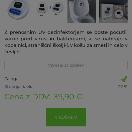
Z prenosnim UV dezinfektorjem se boste počutili
varne pred virusi in bakterijami, ki se nabirajo v
kopalnici, straniščni školjki, v košu za smeti in celo v
čevljih.
Vprašaj za izdelek
Zaloga
Stopnja davka
22 %
Cena z DDV:
39,90 €
V KOŠARO