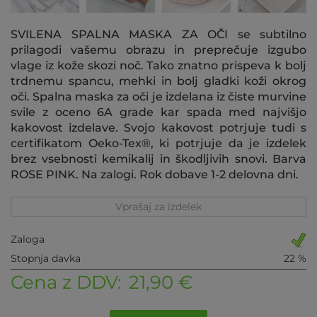
SVILENA SPALNA MASKA ZA OČI se subtilno
prilagodi vašemu obrazu in preprečuje izgubo
vlage iz kože skozi noč. Tako znatno prispeva k bolj
trdnemu spancu, mehki in bolj gladki koži okrog
oči. Spalna maska za oči je izdelana iz čiste murvine
svile z oceno 6A grade kar spada med najvišjo
kakovost izdelave. Svojo kakovost potrjuje tudi s
certifikatom Oeko-Tex®, ki potrjuje da je izdelek
brez vsebnosti kemikalij in škodljivih snovi. Barva
ROSE PINK. Na zalogi. Rok dobave 1-2 delovna dni.
Vprašaj za izdelek
Zaloga
Stopnja davka
22 %
Cena z DDV:
21,90 €