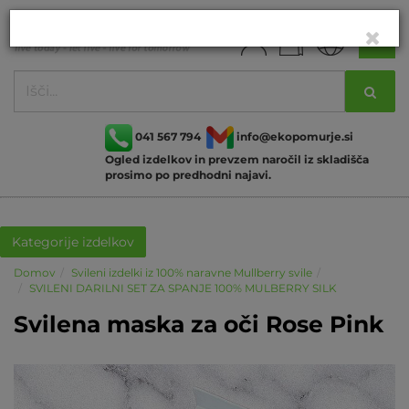
041 567 794
info@ekopomurje.si
Ogled izdelkov in prevzem naročil iz skladišča
prosimo po predhodni najavi.
Kategorije izdelkov
Domov
Svileni izdelki iz 100% naravne Mullberry svile
SVILENI DARILNI SET ZA SPANJE 100% MULBERRY SILK
Svilena maska za oči Rose Pink