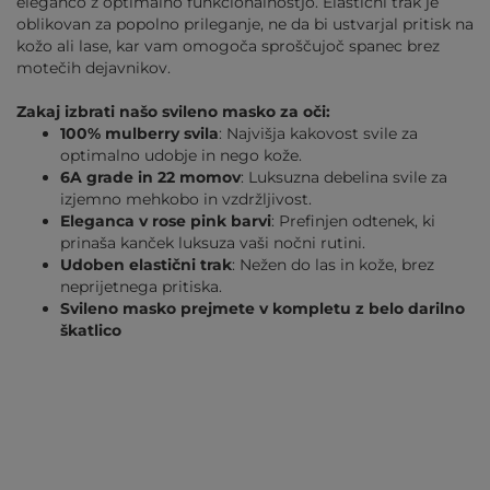
eleganco z optimalno funkcionalnostjo. Elastični trak je
oblikovan za popolno prileganje, ne da bi ustvarjal pritisk na
kožo ali lase, kar vam omogoča sproščujoč spanec brez
motečih dejavnikov.
Zakaj izbrati našo svileno masko za oči:
100% mulberry svila
: Najvišja kakovost svile za
optimalno udobje in nego kože.
6A grade in 22 momov
: Luksuzna debelina svile za
izjemno mehkobo in vzdržljivost.
Eleganca v rose pink barvi
: Prefinjen odtenek, ki
prinaša kanček luksuza vaši nočni rutini.
Udoben elastični trak
: Nežen do las in kože, brez
neprijetnega pritiska.
Svileno masko prejmete v kompletu z belo darilno
škatlico