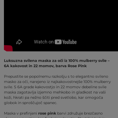
Luksuzna svilena maska za oči iz 100% mulberry svile –
6A kakovost in 22 momov, barva Rose Pink
Prepustite se popolnemu razkošju s to elegantno svileno
masko za oči, narejeno iz najkakovostnejše 100% mulberry
svile. S 6A grade kakovostjo in 22 momov debeline svile
maska zagotavlja izjemno mehkobo in gladkost na vaši
koži, hkrati pa nežno ščiti pred svetlobo, kar omogoča
globok in sproščujoč spanec.
Maska v prefinjeni
rose pink
barvi združuje brezčasno