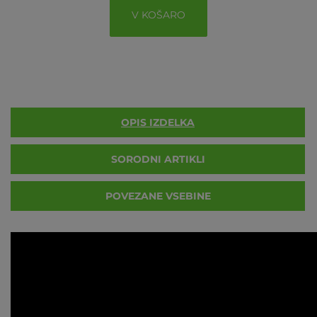
V KOŠARO
OPIS IZDELKA
SORODNI ARTIKLI
POVEZANE VSEBINE