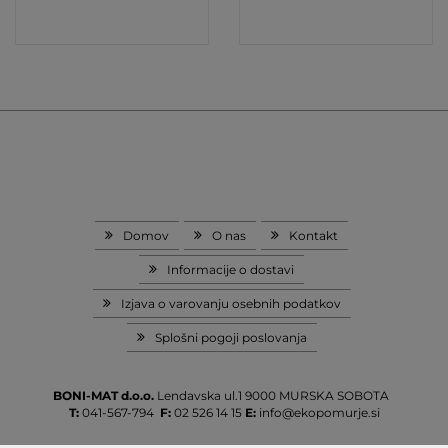
Domov
O nas
Kontakt
Informacije o dostavi
Izjava o varovanju osebnih podatkov
Splošni pogoji poslovanja
BONI-MAT d.o.o.
Lendavska ul.1
9000 MURSKA SOBOTA
T:
041-567-794
F:
02 526 14 15
E:
info@ekopomurje.si