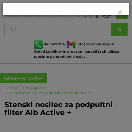
041 567 794
info@ekopomurje.si
Ogled izdelkov in prevzem naročil iz skladišča
prosimo po predhodni najavi.
Kategorije izdelkov
Domov
Filtracija vode
Nadomestni deli za vodni filter in UV sterilizator
Stenski nosilec za podpultni
filter Alb Active +