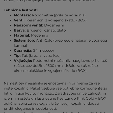
Tehnične lastnosti:
Montaža:
Podometna (prikrita vgradnja)
Ventil:
Keramični z vgrajeno škatlo (BOX)
Nadzorni ventil:
Dvosmerni
Barva:
Brušeno rožnato zlato
Material:
Medenina
Sistem šob:
Anti-Calc (preprečuje nabiranje vodnega
kamna)
Garancija:
24 mesecev
Tip:
Tuš (brez izliva za kad)
Vključuje:
Podometni mešalnik, nadglavno prho, tuš
ročko, cev dolžine 1500 mm, držalo za tuš ročko,
okrasne ploščice in vgrajeno škatlo (BOX)
Namestitev mešalnika je enostavna in primerna za vse
vrste kopalnic. Paket vsebuje vse potrebne komponente za
hitro in učinkovito montažo. Zaradi svoje univerzalnosti in
izjemnih estetskih lastnosti je Rea Lungo Pink Gold + BOX
odlična izbira za vsakogar, ki želi svoji kopalnici dodati
pridih elegance in sodobnosti.