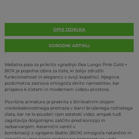
OPIS IZDELKA
SORODNI ARTIKLI
Mešalna pipa za prikrito vgradnjo Rea Lungo Pink Gold +
BOX je popolna izbira za tiste, ki želijo združiti
funkcionalnost in eleganco v svoji kopalnici. Njegova
podometna zasnova omogoča skrito namestitev, kar
prispeva k čistem in modernem videzu prostora.
Površina armature je prekrita s štirikratnim slojem
visokokakovostnega premaza v barvi brušenega rožnatega
zlata, kar ne le poudari njen estetski videz, ampak tudi
zagotavlja dolgotrajno zaščito pred korozijo in
razbarvanjem. Keramični ventil v
kombinaciji z vgrajeno škatlo (BOX) omogoča natančno in
zanesljivo upravljanje pretoka ter temperature vode.