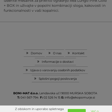
Izberite mešalnik za prikrito vgradnjo Rea Lungo Pink Gold
+ BOX in uživajte v popolni kombinaciji sloga, kakovosti in
funkcionalnosti v vaši kopalnici.
Domov
O nas
Kontakt
Informacije o dostavi
Izjava o varovanju osebnih podatkov
Splošni pogoji poslovanja
BONI-MAT d.o.o.
Lendavska ul.1
9000 MURSKA SOBOTA
T:
041-567-794
F:
02 526 14 15
E:
info@ekopomurje.si
Z obiskom in uporabo spletnega
Več o