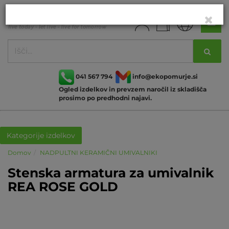
041 567 794
info@ekopomurje.si
Ogled izdelkov in prevzem naročil iz skladišča
prosimo po predhodni najavi.
Kategorije izdelkov
Domov
NADPULTNI KERAMIČNI UMIVALNIKI
Stenska armatura za umivalnik
REA ROSE GOLD