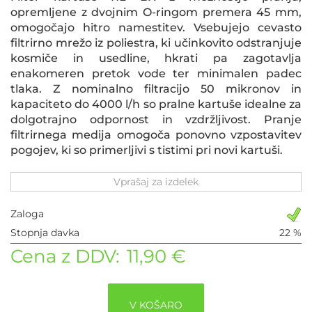
opremljene z dvojnim O-ringom premera 45 mm,
omogočajo hitro namestitev. Vsebujejo cevasto
filtrirno mrežo iz poliestra, ki učinkovito odstranjuje
kosmiče in usedline, hkrati pa zagotavlja
enakomeren pretok vode ter minimalen padec
tlaka. Z nominalno filtracijo 50 mikronov in
kapaciteto do 4000 l/h so pralne kartuše idealne za
dolgotrajno odpornost in vzdržljivost. Pranje
filtrirnega medija omogoča ponovno vzpostavitev
pogojev, ki so primerljivi s tistimi pri novi kartuši.
Vprašaj za izdelek
Zaloga
Stopnja davka
22 %
Cena z DDV:
11,90 €
V KOŠARO