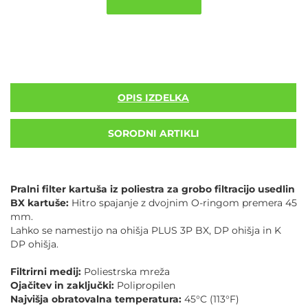
OPIS IZDELKA
SORODNI ARTIKLI
Pralni filter kartuša iz poliestra za grobo filtracijo usedlin
BX kartuše:
Hitro spajanje z dvojnim O-ringom premera 45
mm.
Lahko se namestijo na ohišja PLUS 3P BX, DP ohišja in K
DP ohišja.
Filtrirni medij:
Poliestrska mreža
Ojačitev in zaključki:
Polipropilen
Najvišja obratovalna temperatura:
45°C (113°F)