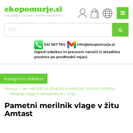
041 567 794
info@ekopomurje.si
Ogled izdelkov in prevzem naročil iz skladišča
prosimo po predhodni najavi.
Kategorije izdelkov
Domov
pH METER ZA ZEMLJO in MERILEC VLAGE V ZRNJU
Merjenje vlage in temperature v zrnju
Pametni merilnik vlage v žitu
Amtast