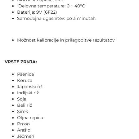
Delovna temperatura: 0 ~ 40ºC
Baterija: 9V (6F22)
Samodejna ugasnitev: po 3 minutah
Možnost kalibracije in prilagoditve rezultatov
VRSTE ZRNJA:
Pšenica
Koruza
Japonski riž
Indijski riž
Soja
Beli riž
Sirek
Oljna repica
Proso
Arašidi
Ječmen