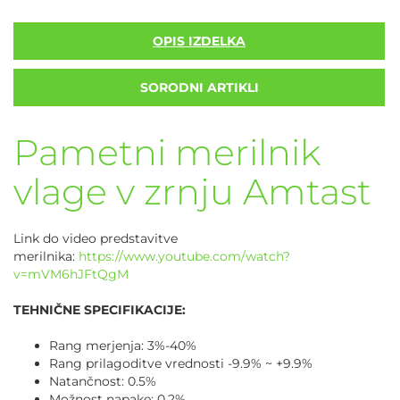
OPIS IZDELKA
SORODNI ARTIKLI
Pametni merilnik
vlage v zrnju Amtast
Link do video predstavitve
merilnika:
https://www.youtube.com/watch?
v=mVM6hJFtQgM
TEHNIČNE SPECIFIKACIJE:
Rang merjenja: 3%-40%
Rang prilagoditve vrednosti -9.9% ~ +9.9%
Natančnost: 0.5%
Možnost napake: 0.2%