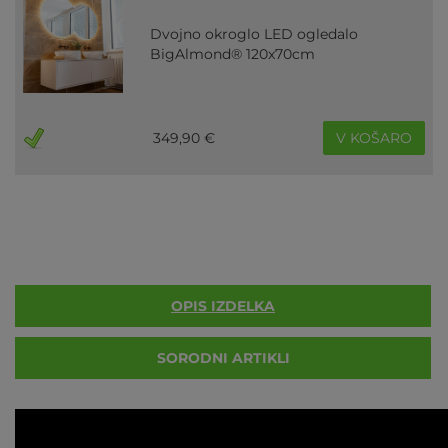
Dvojno okroglo LED ogledalo
BigAlmond® 120x70cm
349,90 €
V KOŠARO
OPIS IZDELKA
SORODNI ARTIKLI