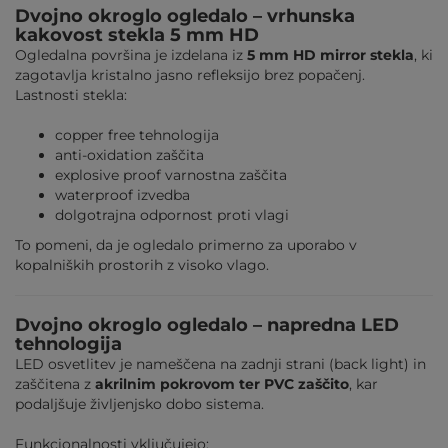
Dvojno okroglo ogledalo – vrhunska
kakovost stekla 5 mm HD
Ogledalna površina je izdelana iz
5 mm HD mirror stekla
, ki
zagotavlja kristalno jasno refleksijo brez popačenj.
Lastnosti stekla:
copper free tehnologija
anti-oxidation zaščita
explosive proof varnostna zaščita
waterproof izvedba
dolgotrajna odpornost proti vlagi
To pomeni, da je ogledalo primerno za uporabo v
kopalniških prostorih z visoko vlago.
Dvojno okroglo ogledalo – napredna LED
tehnologija
LED osvetlitev je nameščena na zadnji strani (back light) in
zaščitena z
akrilnim pokrovom ter PVC zaščito
, kar
podaljšuje življenjsko dobo sistema.
Funkcionalnosti vključujejo: