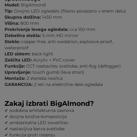
Model:
BigAlmond
Tip:
Dvojno LED ogledalo (fiksno povezano v enem delu)
Skupna dolžina:
1450 mm
Višina:
800 mm
Prekrivanje levega ogledala:
cca 150 mm
Debelina stekla:
5 mm HD mirror
Steklo:
copper free, anti-oxidation, explosive proof,
waterproof
LED sistem:
back light
Zaščita LED:
Acrylic + PVC cover
Funkcije:
CCT nastavitev svetlobe, anti-fog (defogger)
Upravljanje:
touch gumb (leva stran)
Montaža:
2 stenska nosilca
GARANCIJA:
2 leti na električne dele ogledala
Zakaj izbrati BigAlmond?
✔ sodobna arhitekturna zasnova
✔ dvojna krožna kompozicija
✔ ambientalna LED osvetlitev
✔ nastavljiva barva svetlobe
✔ funkcija proti rosenju