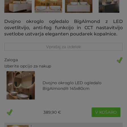
Dvojno okroglo ogledalo BigAlmond z LED
osvetlitvijo, anti-fog funkcijo in CCT nastavitvijo
svetlobe ustvarja eleganten poudarek kopalnice.
Vprašaj za izdelek
Zaloga
Izberite opcijo za nakup
Dvojno okroglo LED ogledalo
BigAlmond® 145x80cm
389,90 €
V KOŠARO