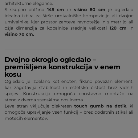
arhitekturne elegance.
S skupno dolžino
145 cm
in
višino 80 cm
je ogledalo
idealna izbira za širše umivalniške kompozicije ali dvojne
umivalnike, kjer prostor zahteva ravnotežje in simetrijo ali
ožja dimenzija za kopalnice srednje velikosti
120 cm
in
višino 70 cm.
Dvojno okroglo ogledalo –
premišljena konstrukcija v enem
kosu
Ogledalo je izdelano kot enoten, fiksno povezan element,
kar zagotavlja stabilnost in estetsko čistost brez vidnih
spojev. Konstrukcija omogoča enostavno montažo na
steno z dvema stenskima nosilcema.
Leva stran vključuje diskreten
touch gumb na dotik
, ki
omogoča upravljanje vseh funkcij – brez dodatnih stikal ali
motečih elementov.