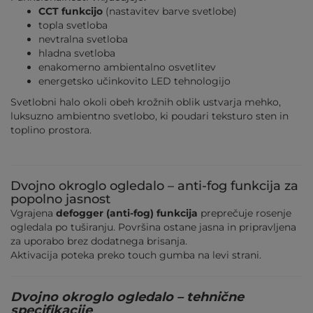
CCT funkcijo
(nastavitev barve svetlobe)
topla svetloba
nevtralna svetloba
hladna svetloba
enakomerno ambientalno osvetlitev
energetsko učinkovito LED tehnologijo
Svetlobni halo okoli obeh krožnih oblik ustvarja mehko,
luksuzno ambientno svetlobo, ki poudari teksturo sten in
toplino prostora.
Dvojno okroglo ogledalo – anti-fog funkcija za
popolno jasnost
Vgrajena
defogger (anti-fog) funkcija
preprečuje rosenje
ogledala po tuširanju. Površina ostane jasna in pripravljena
za uporabo brez dodatnega brisanja.
Aktivacija poteka preko touch gumba na levi strani.
Dvojno okroglo ogledalo – tehnične
specifikacije