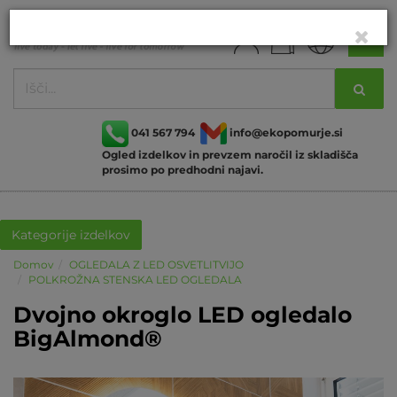
041 567 794
info@ekopomurje.si
Ogled izdelkov in prevzem naročil iz skladišča
prosimo po predhodni najavi.
Kategorije izdelkov
Domov
OGLEDALA Z LED OSVETLITVIJO
POLKROŽNA STENSKA LED OGLEDALA
Dvojno okroglo LED ogledalo
BigAlmond®