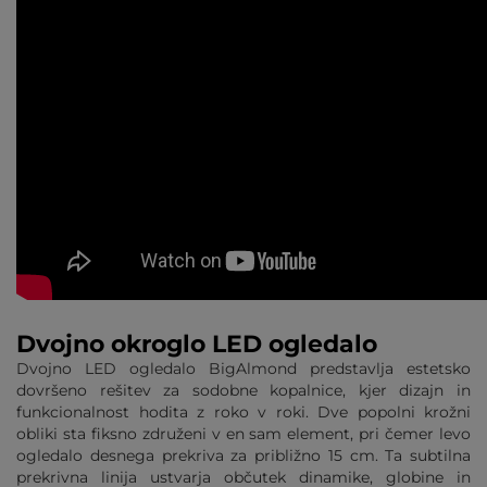
Dvojno okroglo LED ogledalo
Dvojno LED ogledalo BigAlmond predstavlja estetsko
dovršeno rešitev za sodobne kopalnice, kjer dizajn in
funkcionalnost hodita z roko v roki. Dve popolni krožni
obliki sta fiksno združeni v en sam element, pri čemer levo
ogledalo desnega prekriva za približno 15 cm. Ta subtilna
prekrivna linija ustvarja občutek dinamike, globine in