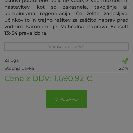
osnovi porabljene količine vode, z več možnostmi
nastavitev, kot so zakasnela, takojšnja ali
kombinirana regeneracija. Če želite zanesljivo,
učinkovito in trajno rešitev za zaščito naprav pred
vodnim kamnom, je Mehčalna naprava Ecosoft
13x54 prava izbira.
Vprašaj za izdelek
Zaloga
Stopnja davka
22 %
Cena z DDV:
1.690,92 €
V KOŠARO