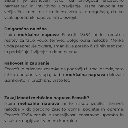
Sistem je zasnovan tako, da omogoča enostavno
namestitev in intuitivno upravljanje. Jasna navodila ter
večjezični meni na krmilnem ventilu omogočajo, da bo
vsak uporabnik napravo hitro osvojil.
Dolgoročna naložba
Izbira
mehčalne naprave
Ecosoft 13x54 ni le trenutna
rešitev za trdo vodo, temveč dolgoročna naložba. Mehka
voda preprečuje okvare, zmanjšuje porabo čistilnih sredstev
in podaljšuje življenjsko dobo naprav.
Kakovost in zaupanje
Ecosoft je priznana znamka na področju filtracije vode, zato
lahko uporabnik zaupa, da bo
mehčalna naprava
delovala
učinkovito in brezhibno vrsto let.
Zakaj izbrati mehčalno napravo Ecosoft?
Izbira
mehčalne naprave
ni le nakup izdelka, temveč
naložba v dolgoročno zaščito doma, podjetja in opreme.
Ecosoft 13x54 združuje zanesljivost, enostavno uporabo in
visoko zmogljivost v enem kompletu.