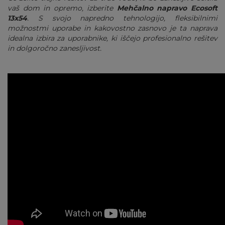
vaš dom in opremo, izberite
Mehčalno napravo Ecosoft
13x54
. S svojo napredno tehnologijo, fleksibilnimi
možnostmi uporabe in kakovostno zasnovo je ta naprava
idealna izbira za uporabnike, ki iščejo profesionalno rešitev
in dolgoročno zanesljivost.