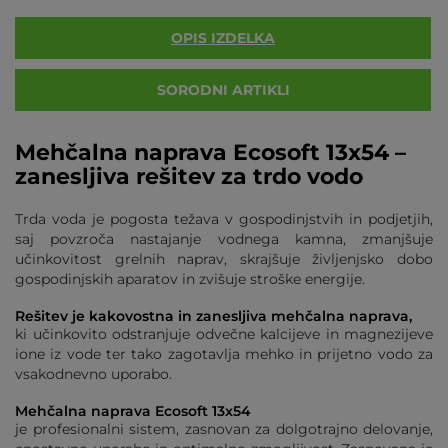
OPIS IZDELKA
SORODNI ARTIKLI
Mehčalna naprava Ecosoft 13x54
–
zanesljiva rešitev za trdo vodo
Trda voda je pogosta težava v gospodinjstvih in podjetjih,
saj povzroča nastajanje vodnega kamna, zmanjšuje
učinkovitost grelnih naprav, skrajšuje življenjsko dobo
gospodinjskih aparatov in zvišuje stroške energije.
Rešitev je kakovostna in zanesljiva mehčalna naprava,
ki učinkovito odstranjuje odvečne kalcijeve in magnezijeve
ione iz vode ter tako zagotavlja mehko in prijetno vodo za
vsakodnevno uporabo.
Mehčalna naprava Ecosoft 13x54
je profesionalni sistem, zasnovan za dolgotrajno delovanje,