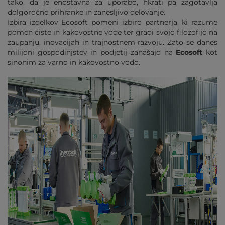
tako, da je enostavna za uporabo, hkrati pa zagotavlja
dolgoročne prihranke in zanesljivo delovanje.
Izbira izdelkov Ecosoft pomeni izbiro partnerja, ki razume
pomen čiste in kakovostne vode ter gradi svojo filozofijo na
zaupanju, inovacijah in trajnostnem razvoju. Zato se danes
milijoni gospodinjstev in podjetij zanašajo na
Ecosoft
kot
sinonim za varno in kakovostno vodo.