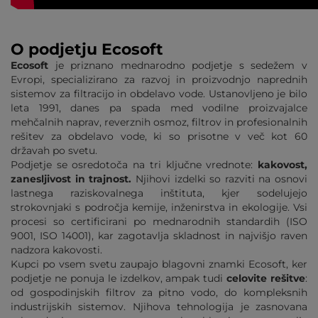
O podjetju Ecosoft
Ecosoft
je priznano mednarodno podjetje s sedežem v
Evropi, specializirano za razvoj in proizvodnjo naprednih
sistemov za filtracijo in obdelavo vode. Ustanovljeno je bilo
leta 1991, danes pa spada med vodilne proizvajalce
mehčalnih naprav, reverznih osmoz, filtrov in profesionalnih
rešitev za obdelavo vode, ki so prisotne v več kot 60
državah po svetu.
Podjetje se osredotoča na tri ključne vrednote:
kakovost,
zanesljivost in trajnost.
Njihovi izdelki so razviti na osnovi
lastnega raziskovalnega inštituta, kjer sodelujejo
strokovnjaki s področja kemije, inženirstva in ekologije. Vsi
procesi so certificirani po mednarodnih standardih (ISO
9001, ISO 14001), kar zagotavlja skladnost in najvišjo raven
nadzora kakovosti.
Kupci po vsem svetu zaupajo blagovni znamki Ecosoft, ker
podjetje ne ponuja le izdelkov, ampak tudi
celovite rešitve
:
od gospodinjskih filtrov za pitno vodo, do kompleksnih
industrijskih sistemov. Njihova tehnologija je zasnovana