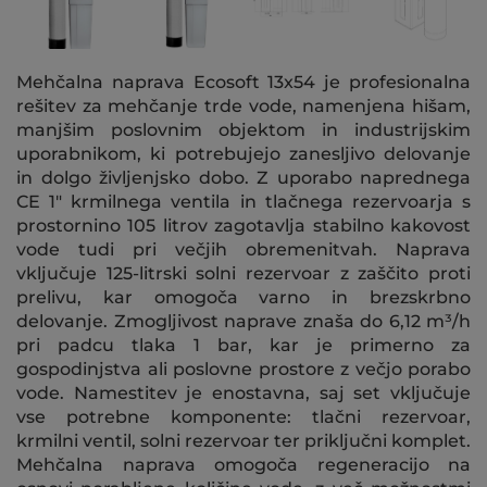
Mehčalna naprava Ecosoft 13x54 je profesionalna
rešitev za mehčanje trde vode, namenjena hišam,
manjšim poslovnim objektom in industrijskim
uporabnikom, ki potrebujejo zanesljivo delovanje
in dolgo življenjsko dobo. Z uporabo naprednega
CE 1" krmilnega ventila in tlačnega rezervoarja s
prostornino 105 litrov zagotavlja stabilno kakovost
vode tudi pri večjih obremenitvah. Naprava
vključuje 125-litrski solni rezervoar z zaščito proti
prelivu, kar omogoča varno in brezskrbno
delovanje. Zmogljivost naprave znaša do 6,12 m³/h
pri padcu tlaka 1 bar, kar je primerno za
gospodinjstva ali poslovne prostore z večjo porabo
vode. Namestitev je enostavna, saj set vključuje
vse potrebne komponente: tlačni rezervoar,
krmilni ventil, solni rezervoar ter priključni komplet.
Mehčalna naprava omogoča regeneracijo na