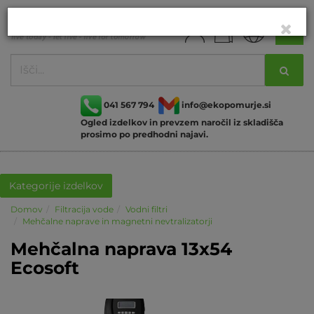
041 567 794
info@ekopomurje.si
Ogled izdelkov in prevzem naročil iz skladišča
prosimo po predhodni najavi.
Kategorije izdelkov
Domov
Filtracija vode
Vodni filtri
Mehčalne naprave in magnetni nevtralizatorji
Mehčalna naprava 13x54
Ecosoft