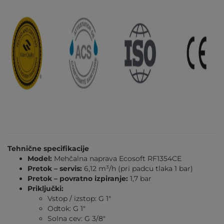
Tehnične specifikacije
Model:
Mehčalna naprava Ecosoft RF1354CE
Pretok – servis:
6,12 m³/h (pri padcu tlaka 1 bar)
Pretok – povratno izpiranje:
1,7 bar
Priključki:
Vstop / izstop: G 1"
Odtok: G 1"
Solna cev: G 3/8"