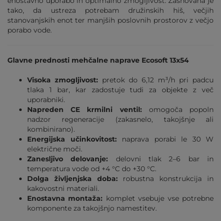
enostavno uporabo in optimalno zmogljivost. Zasnovana je
tako, da ustreza potrebam družinskih hiš, večjih
stanovanjskih enot ter manjših poslovnih prostorov z večjo
porabo vode.
Glavne prednosti mehčalne naprave Ecosoft 13x54
Visoka zmogljivost:
pretok do 6,12 m³/h pri padcu
tlaka 1 bar, kar zadostuje tudi za objekte z več
uporabniki.
Napreden CE krmilni ventil:
omogoča popoln
nadzor regeneracije (zakasnelo, takojšnje ali
kombinirano).
Energijska učinkovitost:
naprava porabi le 30 W
električne moči.
Zanesljivo delovanje:
delovni tlak 2–6 bar in
temperatura vode od +4 °C do +30 °C.
Dolga življenjska doba:
robustna konstrukcija in
kakovostni materiali.
Enostavna montaža:
komplet vsebuje vse potrebne
komponente za takojšnjo namestitev.