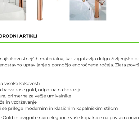
ORODNI ARTIKLI
 najkakovostnejših materialov, kar zagotavlja dolgo življenjsko 
enostavno upravljanje s pomočjo enoročnega ročaja. Zlata površina
a visoke kakovosti
a barva rose gold, odporna na korozijo
ura, primerna za večje umivalnike
a in vzdrževanje
i se prilega modernim in klasičnim kopalniškim stilom
e Gold in dvignite nivo elegance vaše kopalnice na povsem novo