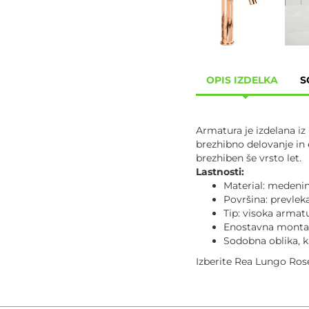
OPIS IZDELKA
S
Armatura je izdelana iz
brezhibno delovanje in 
brezhiben še vrsto let.
Lastnosti:
Material: medenin
Površina: prevlek
Tip: visoka armat
Enostavna montaž
Sodobna oblika, k
Izberite Rea Lungo Ros