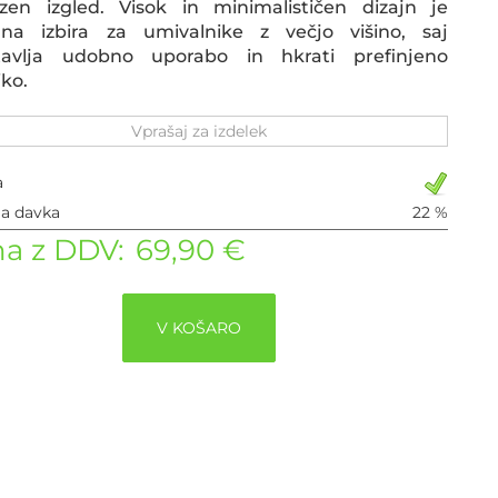
uzen izgled. Visok in minimalističen dizajn je
lna izbira za umivalnike z večjo višino, saj
tavlja udobno uporabo in hkrati prefinjeno
iko.
Vprašaj za izdelek
a
ja davka
22 %
a z DDV:
69,90 €
V KOŠARO