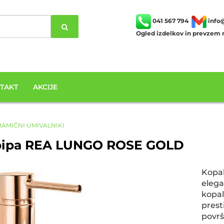
041 567 794
info
Ogled izdelkov in prevzem n
TAKT
AKCIJE
AMIČNI UMIVALNIKI
 pipa REA LUNGO ROSE GOLD
Kopa
elega
kopa
prest
površ