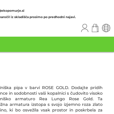
@ekopomurje.si
aročil iz skladišča prosimo po predhodni najavi.
lniška pipa v barvi ROSE GOLD. Dodajte pridih
nce in sodobnosti vaši kopalnici s čudovito visoko
lniško armaturo Rea Lungo Rose Gold. Ta
ižna armatura izstopa s svojo izjemno roza zlato
ino, ki bo osvežila vsak prostor in poskrbela za