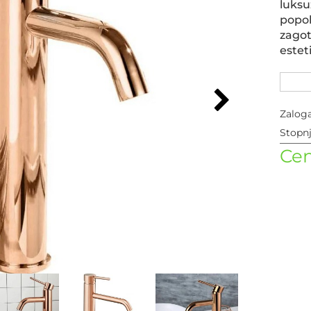
luks
popo
zago
estet
Zalog
Stopn
Cen