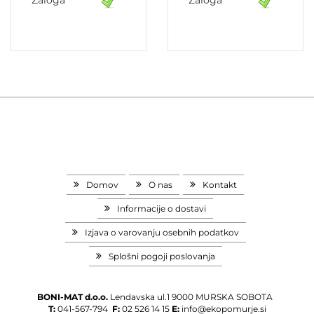
Domov
O nas
Kontakt
Informacije o dostavi
Izjava o varovanju osebnih podatkov
Splošni pogoji poslovanja
BONI-MAT d.o.o.
Lendavska ul.1
9000 MURSKA SOBOTA
T:
041-567-794
F:
02 526 14 15
E:
info@ekopomurje.si