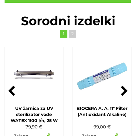
Sorodni izdelki
1
2
UV žarnica za UV
BIOCERA A. A. 11" Filter
sterilizator vode
(Antioxidant Alkaline)
WATEX 1100 l/h, 25 W
79,90 €
99,00 €
Zaloga
Zaloga