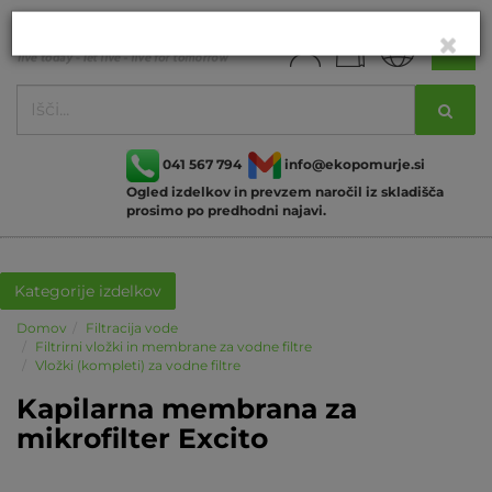
041 567 794
info@ekopomurje.si
Ogled izdelkov in prevzem naročil iz skladišča
prosimo po predhodni najavi.
Kategorije izdelkov
Domov
Filtracija vode
Filtrirni vložki in membrane za vodne filtre
Vložki (kompleti) za vodne filtre
Kapilarna membrana za
mikrofilter Excito