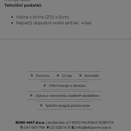
Tehnični podatki:
Višina x širina (27,5 x 5cm)
Največji dopustni vodni pritisk : 4 bar
Domov
O nas
Kontakt
Informacije o dostavi
Izjava o varovanju osebnih podatkov
Splošni pogoji poslovanja
BONI-MAT d.o.o.
Lendavska ul.1
9000 MURSKA SOBOTA
T:
041-567-794
F:
02 526 14 15
E:
info@ekopomurje.si