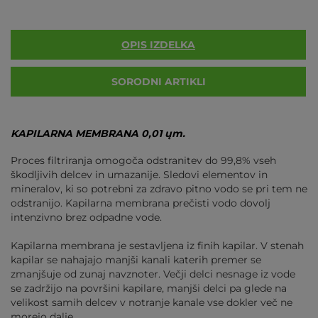
OPIS IZDELKA
SORODNI ARTIKLI
KAPILARNA MEMBRANA 0,01 ųm.
Proces filtriranja omogoča odstranitev do 99,8% vseh
škodljivih delcev in umazanije. Sledovi elementov in
mineralov, ki so potrebni za zdravo pitno vodo se pri tem ne
odstranijo. Kapilarna membrana prečisti vodo dovolj
intenzivno brez odpadne vode.
Kapilarna membrana je sestavljena iz finih kapilar. V stenah
kapilar se nahajajo manjši kanali katerih premer se
zmanjšuje od zunaj navznoter. Večji delci nesnage iz vode
se zadržijo na površini kapilare, manjši delci pa glede na
velikost samih delcev v notranje kanale vse dokler več ne
morejo dalje.